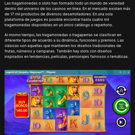
Las tragamonedas o slots han formado todo un mundo de variedad
dentro del universo de los casinos en línea. En el mercado existen más
de 17 mil productos de diversos desarrolladores. En una sola
plataforma de juegos es posible encontrar hasta cuatro mil
tragamonedas disponibles en un único catálogo o repertorio.
Al mismo tiempo, las tragamonedas o tragaperras se clasifican en
diferente tipos de acuerdo a su dinámica, funciones y premios. Las
clásicas son aquellas que mantienen los diseños tradicionales de
frutas, números y campanas. También hay slots con diseños
inspirados en tendencias, películas, personajes famosos o temáticas.