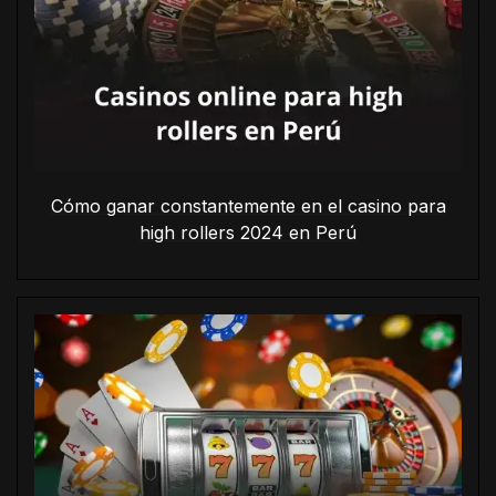
Cómo ganar constantemente en el casino para
high rollers 2024 en Perú