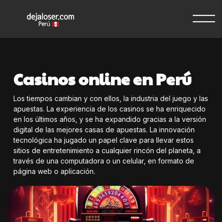
Casinos online en Perú
Los tiempos cambian y con ellos, la industria del juego y las
apuestas. La experiencia de los casinos se ha enriquecido
en los últimos años, y se ha expandido gracias a la versión
digital de las mejores casas de apuestas. La innovación
tecnológica ha jugado un papel clave para llevar estos
sitios de entretenimiento a cualquier rincón del planeta, a
través de una computadora o un celular, en formato de
página web o aplicación.