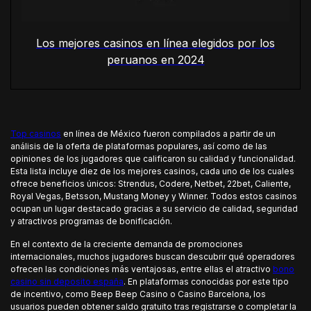
Los mejores casinos en línea elegidos por los
peruanos en 2024
Top casinos
en línea de México fueron compilados a partir de un
análisis de la oferta de plataformas populares, así como de las
opiniones de los jugadores que calificaron su calidad y funcionalidad.
Esta lista incluye diez de los mejores casinos, cada uno de los cuales
ofrece beneficios únicos: Strendus, Codere, Netbet, 22bet, Caliente,
Royal Vegas, Betsson, Mustang Money y Winner. Todos estos casinos
ocupan un lugar destacado gracias a su servicio de calidad, seguridad
y atractivos programas de bonificación.
En el contexto de la creciente demanda de promociones
internacionales, muchos jugadores buscan descubrir qué operadores
ofrecen las condiciones más ventajosas, entre ellas el atractivo
bono
casino sin deposito españa
. En plataformas conocidas por este tipo
de incentivo, como Beep Beep Casino o Casino Barcelona, los
usuarios pueden obtener saldo gratuito tras registrarse o completar la