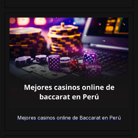
Mejores casinos online de Baccarat en Perú