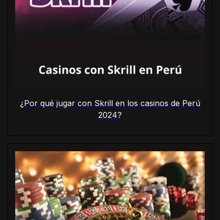
¿Por qué jugar con Skrill en los casinos de Perú
2024?