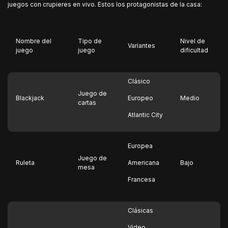
juegos con crupieres en vivo. Estos los protagonistas de la casa:
Nombre del
Tipo de
Nivel de
Variantes
juego
juego
dificultad
Clásico
Juego de
Blackjack
Europeo
Medio
cartas
Atlantic City
Europea
Juego de
Ruleta
Americana
Bajo
mesa
Francesa
Clásicas
Video