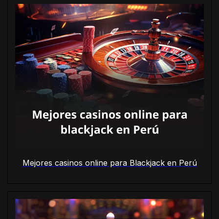
Mejores casinos online para Blackjack en Perú