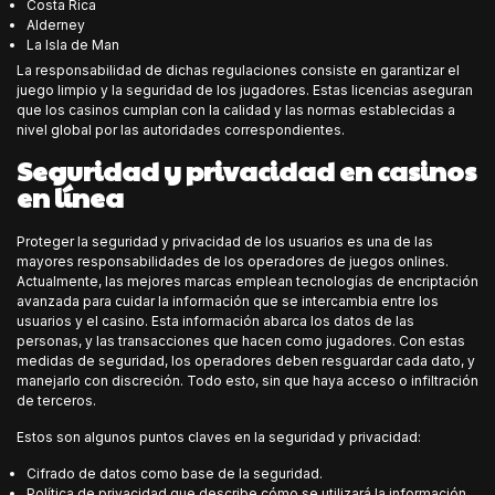
Costa Rica
Alderney
La Isla de Man
La responsabilidad de dichas regulaciones consiste en garantizar el
juego limpio y la seguridad de los jugadores. Estas licencias aseguran
que los casinos cumplan con la calidad y las normas establecidas a
nivel global por las autoridades correspondientes.
Seguridad y privacidad en casinos
en línea
Proteger la seguridad y privacidad de los usuarios es una de las
mayores responsabilidades de los operadores de juegos onlines.
Actualmente, las mejores marcas emplean tecnologías de encriptación
avanzada para cuidar la información que se intercambia entre los
usuarios y el casino. Esta información abarca los datos de las
personas, y las transacciones que hacen como jugadores. Con estas
medidas de seguridad, los operadores deben resguardar cada dato, y
manejarlo con discreción. Todo esto, sin que haya acceso o infiltración
de terceros.
Estos son algunos puntos claves en la seguridad y privacidad:
Cifrado de datos como base de la seguridad.
Política de privacidad que describe cómo se utilizará la información