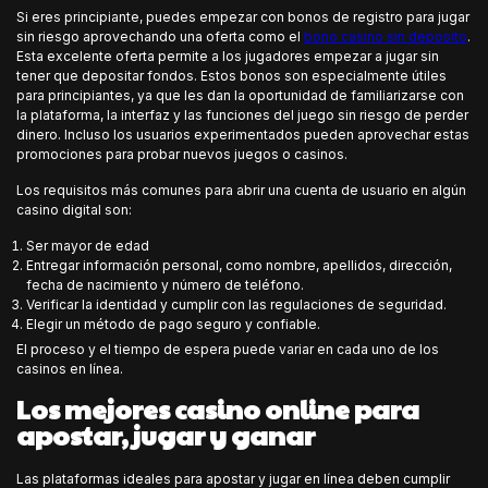
Si eres principiante, puedes empezar con bonos de registro para jugar
sin riesgo aprovechando una oferta como el
bono casino sin deposito
.
Esta excelente oferta permite a los jugadores empezar a jugar sin
tener que depositar fondos. Estos bonos son especialmente útiles
para principiantes, ya que les dan la oportunidad de familiarizarse con
la plataforma, la interfaz y las funciones del juego sin riesgo de perder
dinero. Incluso los usuarios experimentados pueden aprovechar estas
promociones para probar nuevos juegos o casinos.
Los requisitos más comunes para abrir una cuenta de usuario en algún
casino digital son:
Ser mayor de edad
Entregar información personal, como nombre, apellidos, dirección,
fecha de nacimiento y número de teléfono.
Verificar la identidad y cumplir con las regulaciones de seguridad.
Elegir un método de pago seguro y confiable.
El proceso y el tiempo de espera puede variar en cada uno de los
casinos en línea.
Los mejores casino online para
apostar, jugar y ganar
Las plataformas ideales para apostar y jugar en línea deben cumplir