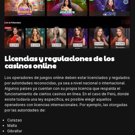
Licencias y regulaciones de los
casinos online
Los operadores de juegos online deben estar licenciados y regulados
por autoridades reconocidas, ya sea a nivel nacional o internacional.
Algunos países ya cuentan con su propia licencia que respalda el
funcionamiento de ciertos casinos en línea. En el caso de Perú, donde
existe todavía una ley específica, es posible elegir aquellos
operadores con licencias internacionales. Por ejemplo, las otorgadas
por las autoridades de:
Curazao
Malta
Gibraltar