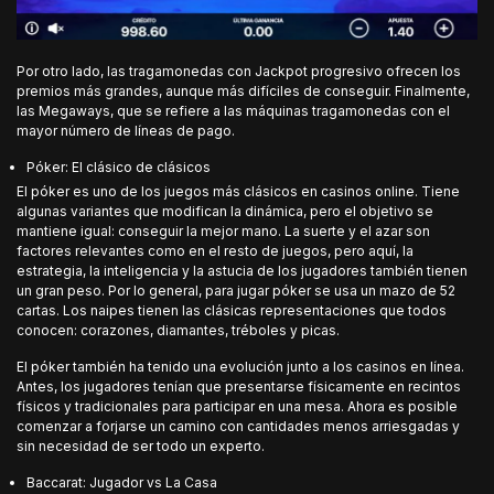
Por otro lado, las tragamonedas con Jackpot progresivo ofrecen los
premios más grandes, aunque más difíciles de conseguir. Finalmente,
las Megaways, que se refiere a las máquinas tragamonedas con el
mayor número de líneas de pago.
Póker: El clásico de clásicos
El póker es uno de los juegos más clásicos en casinos online. Tiene
algunas variantes que modifican la dinámica, pero el objetivo se
mantiene igual: conseguir la mejor mano. La suerte y el azar son
factores relevantes como en el resto de juegos, pero aquí, la
estrategia, la inteligencia y la astucia de los jugadores también tienen
un gran peso. Por lo general, para jugar póker se usa un mazo de 52
cartas. Los naipes tienen las clásicas representaciones que todos
conocen: corazones, diamantes, tréboles y picas.
El póker también ha tenido una evolución junto a los casinos en línea.
Antes, los jugadores tenían que presentarse físicamente en recintos
físicos y tradicionales para participar en una mesa. Ahora es posible
comenzar a forjarse un camino con cantidades menos arriesgadas y
sin necesidad de ser todo un experto.
Baccarat: Jugador vs La Casa