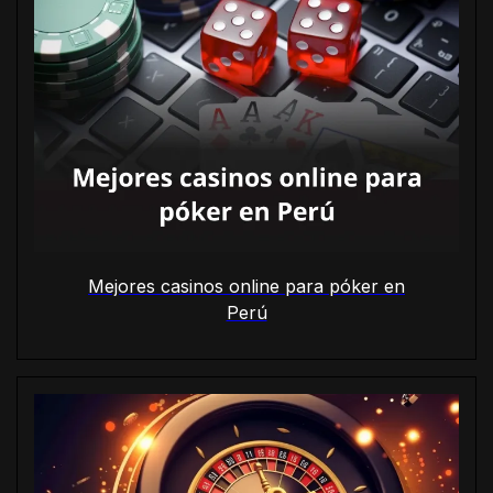
Mejores casinos online para póker en
Perú