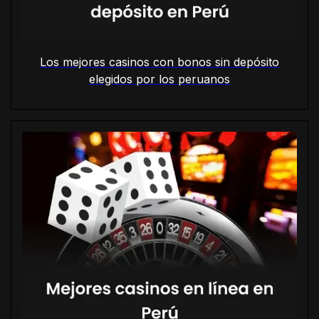
Los mejores casinos con bonos sin depósito
elegidos por los peruanos